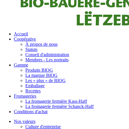
Accueil
Coopérative
À propos de nous
Statuts
Conseil d'administration
Membres - Les portraits
Gamme
Produits BIOG
La marque BIOG
Les « plus » de BIOG
Emballage
Recettes
Fromageries
La fromagerie fermière Kass-Haff
La fromagerie fermière Schanck-Haff
Conditions d'achat
Nos valeurs
Culture d'entreprise