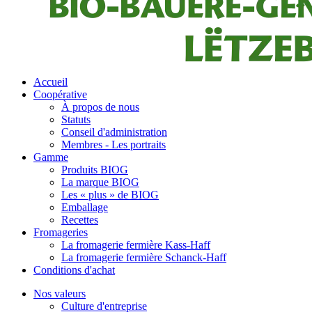
Accueil
Coopérative
À propos de nous
Statuts
Conseil d'administration
Membres - Les portraits
Gamme
Produits BIOG
La marque BIOG
Les « plus » de BIOG
Emballage
Recettes
Fromageries
La fromagerie fermière Kass-Haff
La fromagerie fermière Schanck-Haff
Conditions d'achat
Nos valeurs
Culture d'entreprise