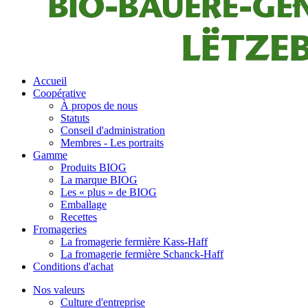
Accueil
Coopérative
À propos de nous
Statuts
Conseil d'administration
Membres - Les portraits
Gamme
Produits BIOG
La marque BIOG
Les « plus » de BIOG
Emballage
Recettes
Fromageries
La fromagerie fermière Kass-Haff
La fromagerie fermière Schanck-Haff
Conditions d'achat
Nos valeurs
Culture d'entreprise