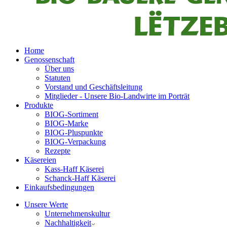
Home
Genossenschaft
Über uns
Statuten
Vorstand und Geschäftsleitung
Mitglieder - Unsere Bio-Landwirte im Porträt
Produkte
BIOG-Sortiment
BIOG-Marke
BIOG-Pluspunkte
BIOG-Verpackung
Rezepte
Käsereien
Kass-Haff Käserei
Schanck-Haff Käserei
Einkaufsbedingungen
Unsere Werte
Unternehmenskultur
Nachhaltigkeit