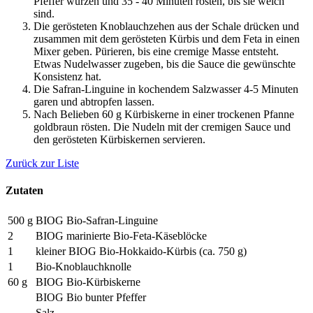
Pfeffer würzen und 35 - 40 Minuten rösten, bis sie weich
sind.
Die gerösteten Knoblauchzehen aus der Schale drücken und
zusammen mit dem gerösteten Kürbis und dem Feta in einen
Mixer geben. Pürieren, bis eine cremige Masse entsteht.
Etwas Nudelwasser zugeben, bis die Sauce die gewünschte
Konsistenz hat.
Die Safran-Linguine in kochendem Salzwasser 4-5 Minuten
garen und abtropfen lassen.
Nach Belieben 60 g Kürbiskerne in einer trockenen Pfanne
goldbraun rösten. Die Nudeln mit der cremigen Sauce und
den gerösteten Kürbiskernen servieren.
Zurück zur Liste
Zutaten
500 g
BIOG Bio-Safran-Linguine
2
BIOG marinierte Bio-Feta-Käseblöcke
1
kleiner BIOG Bio-Hokkaido-Kürbis (ca. 750 g)
1
Bio-Knoblauchknolle
60 g
BIOG Bio-Kürbiskerne
BIOG Bio bunter Pfeffer
Salz