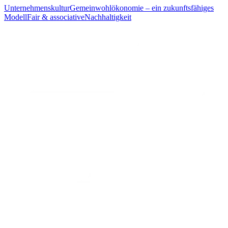
Unternehmenskultur
Gemeinwohlökonomie – ein zukunftsfähiges
Modell
Fair & associative
Nachhaltigkeit