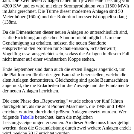
Jahr. Die zwei neuen Anlagen haben nun jeweils eine Leistung von
4200 KW und es wird mit einer Stromproduktion von 11500 MWh
im Jahr gerechnet. Die Türme dieser modernen Anlagen sind 50
Meter höher (160m) und der Rotordurchmesser ist doppelt so lang
(138m).
Da die Dimensionen dieser neuen Anlagen so unterschiedlich sind,
ist die Errichtung am gleichen Standort nicht möglich. Um eine
Genehmigung zu erhalten, müssen die neuen Standorte
entsprechend den Normen für Schallemission, Schattenwurf,
Vogelflug usw. ausgerichtet sein, sodass die Anlagen in diesem Fall
nicht immer auf einer windstarken Koppe stehen.
Ende September sind dann auch die ersten Bagger angerückt, um
die Plattformen für die riesigen Baukräne herzustellen, welche die
alten Anlagen demontieren. Gleichzeitig sind große Baumaschinen
angerückt, die die Erdarbeiten für die Zuwege und die Fundamente
der neuen Anlagen herrichten.
Die erste Phase des „Repowering“ wurde schon vor fünf Jahren
durchgeführt, als die acht Pionier-Maschinen, die 1998 und 1999
errichtet wurden, durch drei größere Anlagen ersetzt wurden. Wer
folgende
Tabelle
betrachtet, kann die möglichen
Leistungssteigerungen erkennen. An dieser Stelle muss hinzugefügt
werden, dass die Gesamtleistung durch zwei weitere Anlagen erzielt
wird, welche 2017 errichtet wurden.